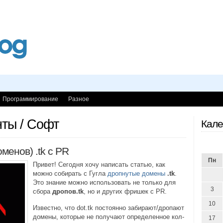
Программирование
Разное
нты / Софт
Кале
менов) .tk с PR
Пн
Привет! Сегодня хочу написать статью, как
можно собирать с Гугла
дропнутые домены
.tk
.
Это знание можно использовать не только для
3
сбора
дропов.tk
, но и других фришек с PR.
10
Известно, что dot.tk постоянно забирают/дропают
домены, которые не получают определенное кол-
17