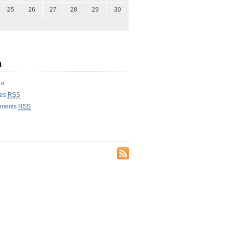
25
26
27
28
29
30
а
ти
ies
RSS
ments
RSS