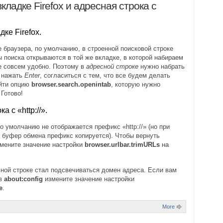
кладке Firefox и адресная строка с
дке Firefox.
е браузера, по умолчанию, в строенной поисковой строке
ы поиска открываются в той же вкладке, в которой набираем
не совсем удобно. Поэтому в
адресной строке
нужно набрать
, нажать
Enter
, согласиться с тем, что все будем делать
айти опцию
browser.search.openintab
, которую нужно
 Готово!
а с «http://».
по умолчанию не отображается префикс «http://» (но при
в буфер обмена префикс копируется). Чтобы вернуть
мените значение настройки
browser.urlbar.trimURLs
на
есной строке стал подсвечиваться домен адреса. Если вам
 в
about:config
измените значение настройки
e
.
More