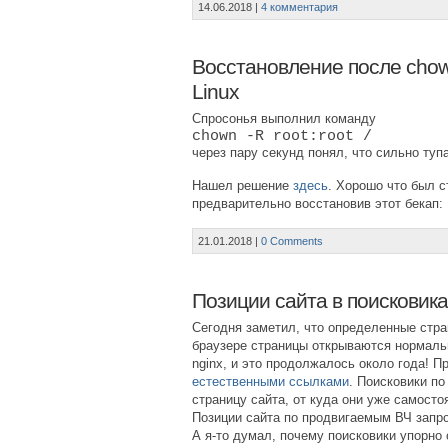
14.06.2018
|
4 комментария
Восстановление после chow
Linux
Спросонья выполнил команду
chown -R root:root /
через пару секунд понял, что сильно туп
Нашел решение
здесь
. Хорошо что был 
предварительно восстановив этот бекап:
21.01.2018
|
0 Comments
Позиции сайта в поисковиках
Сегодня заметил, что определенные стран
браузере страницы открываются нормальн
nginx, и это продолжалось около года! П
естественными ссылками
. Поисковики п
страницу сайта, от куда они уже самост
Позиции сайта по продвигаемым ВЧ запро
А я-то думал, почему поисковики упорно 