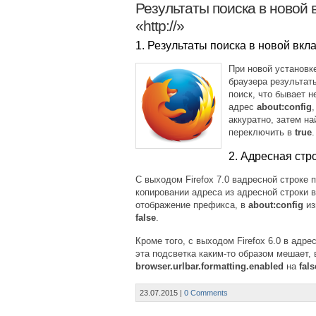
Результаты поиска в новой в
«http://»
1. Результаты поиска в новой вкла
При новой установк
браузера результат
поиск, что бывает 
адрес
about:config
аккуратно, затем н
переключить в
true
.
2. Адресная строк
С выходом Firefox 7.0 вадресной строке 
копировании адреса из адресной строки 
отображение префикса, в
about:config
из
false
.
Кроме того, с выходом Firefox 6.0 в адр
эта подсветка каким-то образом мешает,
browser.urlbar.formatting.enabled
на
fals
23.07.2015
|
0 Comments