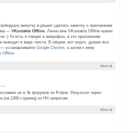
свободную минутку и решил сделать заметку о приложении
рома —
VKontakte Offline
. Лично мне VKontakte Offline нужен
чи :) То есть я говорю в микрофон, а это приложение
и выводит в виде текста. В общем, вот
видео
, думаю все
т — устанавливаете
Google Chrome
, а затем к нему
 Offline
.
More
ф…
оспамил их в 3k форумов по R-базе. Результат через
а (на 1300 страниц) по НЧ запросам.
More