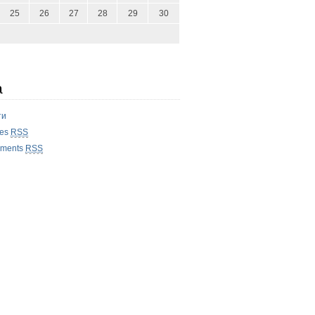
25
26
27
28
29
30
а
ти
ies
RSS
ments
RSS