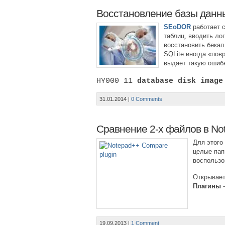
Восстановление базы данн
SEoDOR
работает 
таблиц, вводить ло
восстановить бекап
SQLite иногда «пов
выдает такую ошиб
HY000 11
database disk image
31.01.2014
|
0 Comments
Сравнение 2-х файлов в No
Для этого
целые пап
воспользо
Открывает
Плагины
19.09.2013
|
1 Comment