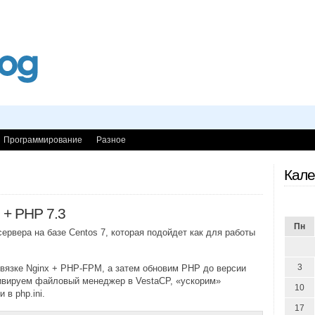
Программирование
Разное
Кале
 + PHP 7.3
Пн
ервера на базе Centos 7, которая подойдет как для работы
3
вязке Nginx + PHP-FPM, а затем обновим PHP до версии
тивируем файловый менеджер в VestaCP, «ускорим»
10
в php.ini.
17