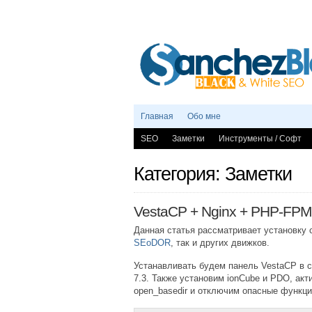
Главная
Обо мне
SEO
Заметки
Инструменты / Софт
Категория: Заметки
VestaCP + Nginx + PHP-FPM
Данная статья рассматривает установку с
SEoDOR
, так и других движков.
Устанавливать будем панель VestaCP в с
7.3. Также установим ionCube и PDO, ак
open_basedir и отключим опасные функции 