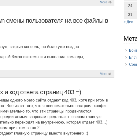
More
24
31
n смены пользователя на все файлы в
« Дек
Мет
анул, закрыл консоль, но было уже поздно..
Вой
старый бекап системы и я выполнил команды,
Entr
Com
More
 и код ответа страниц 403 =)
ицы одного моего сайта отдают код 403, хотя при этом в
о. Все из-за того, что я невнимательно настроил конфиг
римечательно то, что эти страницы продвигаются
о продвигаемым запросам предлагают юзерам главную
оятельно переходят на внутреннюю, которая отдает 403…)
сам при этом в топ-2.
отдают главную страницу вместо внутренних :)