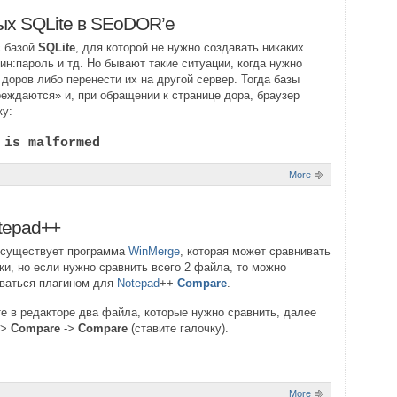
ых SQLite в SEoDOR’e
с базой
SQLite
, для которой не нужно создавать никаких
гин:пароль и тд. Но бывают такие ситуации, когда нужно
 доров либо перенести их на другой сервер. Тогда базы
реждаются» и, при обращении к странице дора, браузер
ку:
 is malformed
More
tepad++
 существует программа
WinMerge
, которая может сравнивать
ки, но если нужно сравнить всего 2 файла, то можно
ваться плагином для
Notepad
++
Compare
.
е в редакторе два файла, которые нужно сравнить, далее
->
Compare
->
Compare
(ставите галочку).
More