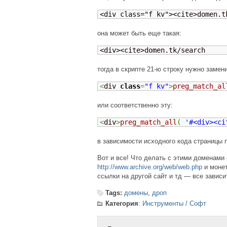
<div class="f kv"><cite>domen.t
она может быть еще такая:
<div><cite>domen.tk/search
тогда в скрипте 21-ю строку нужно замени
<
div 
class
=
"f kv"
>
preg_match_al
или соответственно эту:
<
div
>
preg_match_all
(
'#<div><ci
в зависимости исходного кода страницы 
Вот и все! Что делать с этими доменами
http://www.archive.org/web/web.php
и монет
ссылки на другой сайт и тд — все зависи
Tags:
домены
,
дроп
Категория
:
Инструменты / Софт