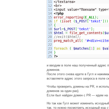
11

</textarea>

12

<br>

13

14

<?php
15

error_reporting
(
E_ALL
)
;
16

if
(
isset
(
$_POST
[
'tekst'
]
)
)
17

{
18

$url
=
$_POST
[
'tekst'
]
;
19

$html
=
file_get_contents
(
$u
20

//exit($html);
21

preg_match_all
(
'#<div><cite
22

23

foreach
(
$matches
[
1
]
as
$va
24

}
?>
и вводим в поле наш полученный адрес п
доменов.
После этого снова идете в Гугл и нажима
вставляете адрес этого запроса в поле ск
Чтобы проверить домены на PR, я испол
доменов за один раз).
Если был найден домен с PR — идем на do
Но так как Гугл может изменить исходный
так, то нужно посмотреть исходный код с