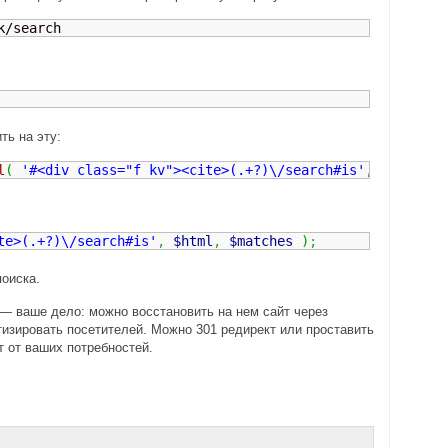
k/search
ть на эту:
l
(
'#<div class="f kv"><cite>(.+?)\/search#is'
,
$html
,
$
te>(.+?)\/search#is'
,
$html
,
$matches
)
;
поиска.
 — ваше дело: можно восстановить на нем сайт через
изировать посетителей. Можно 301 редирект или проставить
т от ваших потребностей.