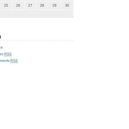
25
26
27
28
29
30
а
ти
ies
RSS
ments
RSS
поиск</a> для получения урл<br>

ка PR, тИЦ</a><br><br>

+domains%22&num=30</u> </b><br>
