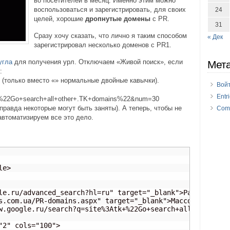
во посетителей в месяц. Именно этим можно
воспользоваться и зарегистрировать, для своих
24
целей, хорошие
дропнутые домены
с PR
.
31
Сразу хочу сказать, что лично я таким способом
« Дек
зарегистрировал несколько доменов с PR1.
угла
для получения урл. Отключаем «Живой поиск», если
Мет
:
(только вместо «» нормальные двойные кавычки).
Вой
Entr
tk+%22Go+search+all+other+.TK+domains%22&num=30
правда некоторые могут быть заняты). А теперь, чтобы не
Com
автоматизируем все это дело.
e>

le.ru/advanced_search?hl=ru" target="_blank">Расширенный 
s.com.ua/PR-domains.aspx" target="_blank">Массовая провер
w.google.ru/search?q=site%3Atk+%22Go+search+all+other+.TK
2" cols="100">
