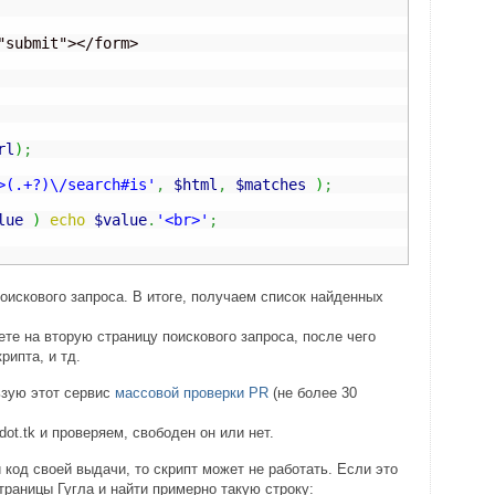
rl
)
;
>(.+?)\/search#is'
,
$html
,
$matches
)
;
lue
)
echo
$value
.
'<br>'
;
оискового запроса. В итоге, получаем список найденных
ете на вторую страницу поискового запроса, после чего
рипта, и тд.
ьзую этот сервис
массовой проверки PR
(не более 30
t.tk и проверяем, свободен он или нет.
 код своей выдачи, то скрипт может не работать. Если это
траницы Гугла и найти примерно такую строку: