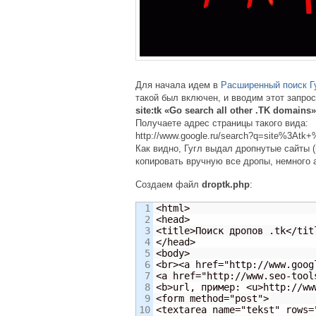
Для начала идем в
Расширенный поиск Г
такой был включен, и вводим этот запрос
site:tk «Go search all other .TK domains»
Получаете адрес страницы такого вида:
http://www.google.ru/search?q=site%3A
Как видно, Гугл выдал дропнутые сайты (
копировать вручную все дропы, немного 
Создаем файл
droptk.php
:
1

<html>

2

<head>

3

<title>Поиск дропов .tk</titl
4

</head>

5

<body>

6

<br><a href="http://www.goog
7

<a href="http://www.seo-tool
8

<b>url, пример: <u>http://ww
9

<form method="post">

10

<textarea name="tekst" rows="