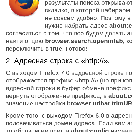
результаты поиска открывают
вкладке, в которой набираем 
не совсем удобно. Поэтому 
нужно набрать адрес
about:c
согласиться с тем, что все будем делать а
найти опцию
browser.search.openintab
, 
переключить в
true
. Готово!
2. Адресная строка с «http://».
С выходом Firefox 7.0 вадресной строке п
отображается префикс «http://» (но при к
адресной строки в буфер обмена префикс 
вернуть отображение префикса, в
about:c
значение настройки
browser.urlbar.trimU
Кроме того, с выходом Firefox 6.0 в адрес
подсвечиваться домен адреса. Если вам эт
то образом мешает, в
about:config
измени