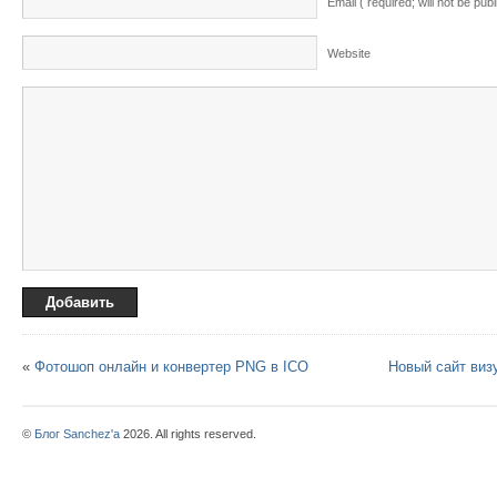
Email ( required; will not be pub
Website
«
Фотошоп онлайн и конвертер PNG в ICO
Новый сайт визу
©
Блог Sanchez'a
2026. All rights reserved.