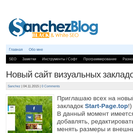
Главная
Обо мне
SEO
Заметки
Инструменты / Софт
Программирование
Разно
Новый сайт визуальных закладок
Sanchez
|
04.11.2015
|
0 Comments
Приглашаю всех на новы
закладок
Start-Page.top
!)
В данный момент имеетс
добавлять, редактироват
менять размеры и внешни