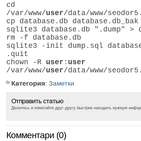
cd
/var/www/
user
/data/www/seodor5
cp database.db database.db_bak
sqlite3 database.db ".dump" > 
rm -f database.db
sqlite3 -init dump.sql databas
.quit
chown -R
user
:
user
/var/www/
user
/data/www/seodor5
Категория
:
Заметки
Отправить статью
Делитесь и помогайте друг другу быстрее находить нужную инфо
Комментари (0)