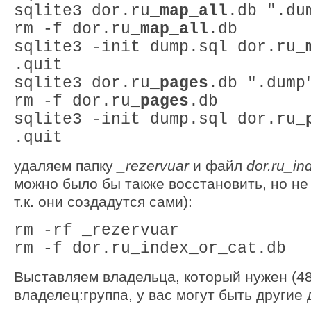
sqlite3 dor.ru_
map_all
.db ".du
rm -f dor.ru_
map_all
.db
sqlite3 -init dump.sql dor.ru_
.quit
sqlite3 dor.ru_
pages
.db ".dump
rm -f dor.ru_
pages
.db
sqlite3 -init dump.sql dor.ru_
.quit
удаляем папку
_rezervuar
и файл
dor.ru_in
можно было бы также восстановить, но не 
т.к. они создадутся сами):
rm -rf _rezervuar
rm -f dor.ru_index_or_cat.db
Выставляем владельца, который нужен (4
владелец:группа, у вас могут быть другие 