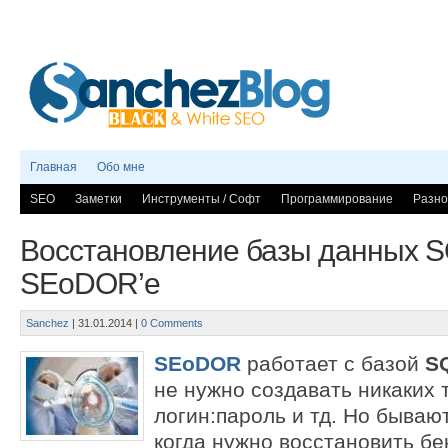
Главная
Обо мне
SEO
Заметки
Инструменты / Софт
Программирование
Разно
Восстановление базы данных SQ
SEoDOR’e
Sanchez
|
31.01.2014
|
0 Comments
SEoDOR
работает с базой
SQ
не нужно создавать никаких 
логин:пароль и тд. Но бываю
когда нужно восстановить бе