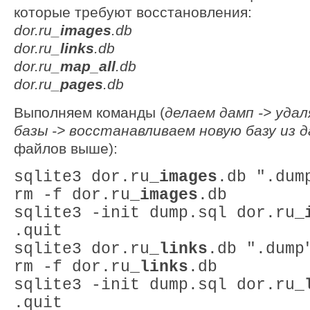
которые требуют восстановления:
dor.ru_
images
.db
dor.ru_
links
.db
dor.ru_
map_all
.db
dor.ru_
pages
.db
Выполняем команды (
делаем дамп -> уда
базы -> восстанавливаем новую базу из 
файлов выше):
sqlite3 dor.ru_
images
.db ".dum
rm -f dor.ru_
images
.db
sqlite3 -init dump.sql dor.ru_
.quit
sqlite3 dor.ru_
links
.db ".dump
rm -f dor.ru_
links
.db
sqlite3 -init dump.sql dor.ru_
.quit