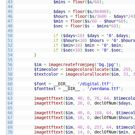
43

$mins
=
floor
(
$s
/
60
)
;
44

45

$days
=
floor
(
$s
/
86400
)
;
46

$hours
=
floor
(
$s
/
3600
-
$days
*
24
47

$min
=
floor
(
$s
/
60
-
$hour
*
60
)
;
48

$sec
=
floor
(
$s
-
$mins
*
60
)
;
49

50

if
(
$days
<
10
)
$days
=
'0'
.
$days
;
51

if
(
$hours
<
10
)
$hours
=
'0'
.
$hour
52

if
(
$min
<
10
)
$min
=
'0'
.
$min
;
53

if
(
$sec
<
10
)
$sec
=
'0'
.
$sec
;
54

}
55

56

$im
=
imagecreatefromjpeg
(
'bg.jpg'
)
;
57

$timecolor
=
imagecolorallocate
(
$im
,
255
,
58

$textcolor
=
imagecolorallocate
(
$im
,
33
,
59

60

$font
=
 __DIR__ 
.
'/digital.ttf'
;
61

$fonttext
=
 __DIR__ 
.
'/verdana.ttf'
;
62

63

imagettftext
(
$im
,
40
,
0
,
78
,
64
,
$timecol
64

imagettftext
(
$im
,
20
,
0
,
 declOfNum
(
$days
,
65

66

imagettftext
(
$im
,
40
,
0
,
168
,
64
,
$timeco
67

imagettftext
(
$im
,
18
,
0
,
 declOfNum
(
$hours
68

69

imagettftext
(
$im
,
40
,
0
,
257
,
64
,
$timeco
70

imagettftext
(
$im
,
14
,
0
,
 declOfNum
(
$min
,