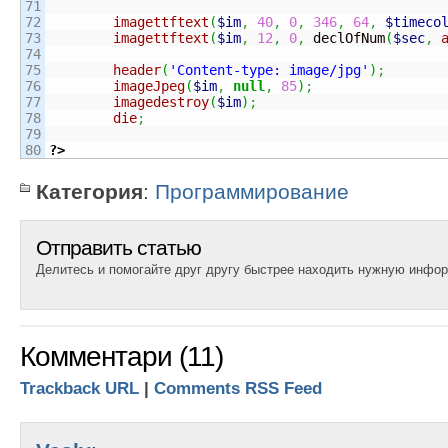
71

72

imagettftext
(
$im
,
40
,
0
,
346
,
64
,
$timeco
73

imagettftext
(
$im
,
12
,
0
,
 declOfNum
(
$sec
,
74

75

header
(
'Content-type: image/jpg'
)
;
76

imageJpeg
(
$im
,
null
,
85
)
;
77

imagedestroy
(
$im
)
;
78

die
;
79

?>
Категория
:
Программирование
Отправить статью
Делитесь и помогайте друг другу быстрее находить нужную инфо
Комментари (11)
Trackback URL
|
Comments RSS Feed