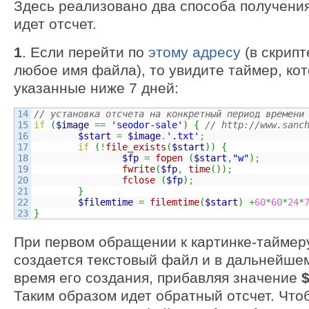
Здесь реализовано два способа получения
идет отсчет.
1
. Если перейти по
этому адресу
(в скрипт
любое имя файла), то увидите таймер, ко
указанные ниже 7 дней:
14

// установка отсчета на конкретный период времени
15

if
(
$image
==
'seodor-sale'
)
{
// http://www.sanc
16

$start
=
$image
.
'.txt'
;
17

if
(
!
file_exists
(
$start
)
)
{
18

$fp
=
fopen
(
$start
,
"w"
)
;
19

fwrite
(
$fp
,
time
(
)
)
;
20

fclose
(
$fp
)
;
21

}
22

$filemtime
=
filemtime
(
$start
)
+
60
*
60
*
24
*
}
При первом обращении к картинке-таймеру
создается текстовый файл и в дальнейшем
время его создания, прибавляя значение
$
Таким образом идет обратный отсчет. Что