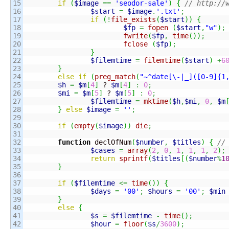
15

if
(
$image
==
'seodor-sale'
)
{
// http://
16

$start
=
$image
.
'.txt'
;
17

if
(
!
file_exists
(
$start
)
)
{
18

$fp
=
fopen
(
$start
,
"w"
)
;
19

fwrite
(
$fp
,
time
(
)
)
;
20

fclose
(
$fp
)
;
21

}
22

$filemtime
=
filemtime
(
$start
)
+
6
23

}
24

else
if
(
preg_match
(
"~^date[\-|_]([0-9]{1
25

$h
=
$m
[
4
]
 ? 
$m
[
4
]
:
0
;
26

$mi
=
$m
[
5
]
 ? 
$m
[
5
]
:
0
;
27

$filemtime
=
mktime
(
$h
,
$mi
,
0
,
$m
28

}
else
$image
=
''
;
29

30

if
(
empty
(
$image
)
)
die
;
31

32

function
 declOfNum
(
$number
,
$titles
)
{
//
33

$cases
=
array
(
2
,
0
,
1
,
1
,
1
,
2
)
;
34

return
sprintf
(
$titles
[
(
$number
%
1
35

}
36

37

if
(
$filemtime
<=
time
(
)
)
{
38

$days
=
'00'
;
$hours
=
'00'
;
$min
39

}
40

else
{
41

$s
=
$filemtime
-
time
(
)
;
42

$hour
=
floor
(
$s
/
3600
)
;