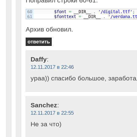
Поправил строки 60-61:
60

$font
=
 __DIR__ 
.
'/digital.ttf'
;
$fonttext
=
 __DIR__ 
.
'/verdana.t
Архив обновил.
ответить
Daffy
:
12.11.2017 в 22:46
ураа)) спасибо большое, заработа
Sanchez
:
12.11.2017 в 22:55
Не за что)