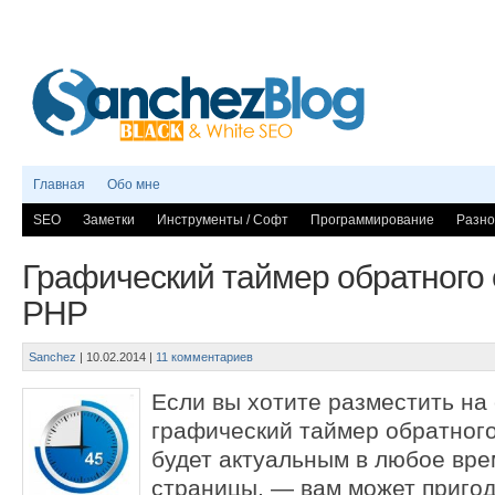
Главная
Обо мне
SEO
Заметки
Инструменты / Софт
Программирование
Разно
Графический таймер обратного 
PHP
Sanchez
|
10.02.2014
|
11 комментариев
Если вы хотите разместить на
графический таймер обратного
будет актуальным в любое вр
страницы, — вам может пригод