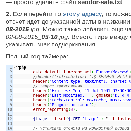
— просто удалите файл
seodor-sale.txt
.
2
. Если перейти по
этому адресу
, то можн
отсчет идет до указанной даты в названии
08-2015
.jpg
. Можно также добавить еще ч
02-08-2015_
05-10
.jpg
. Вместо тире между
указывать знак подчеркивания
_
.
Полный код таймера:
1

<?php
2

date_default_timezone_set
(
'Europe/Moscow'
3

//header('refresh:1;url='.$_SERVER['HTTP 
4

header
(
"Content-type: text/html; charset=
5

// Запрет кэширования
6

header
(
'Expires: Mon, 11 Jul 1991 03:00:0
7

header
(
'Last-Modified: '
.
gmdate
(
'D, d M
8

header
(
'Cache-Control: no-cache, must-rev
9

header
(
'Pragma: no-cache'
)
;
10

error_reporting
(
0
)
;
11

12

$image
=
isset
(
$_GET
[
'image'
]
)
 ? 
stripsla
13

14

// установка отсчета на конкретный период