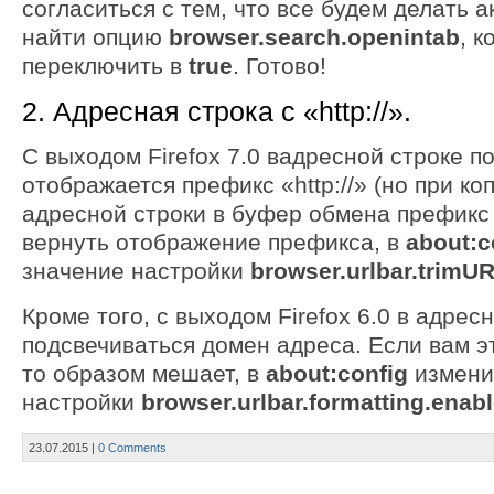
согласиться с тем, что все будем делать а
найти опцию
browser.search.openintab
, 
переключить в
true
. Готово!
2. Адресная строка с «http://».
С выходом Firefox 7.0 вадресной строке п
отображается префикс «http://» (но при к
адресной строки в буфер обмена префикс 
вернуть отображение префикса, в
about:c
значение настройки
browser.urlbar.trimU
Кроме того, с выходом Firefox 6.0 в адрес
подсвечиваться домен адреса. Если вам эт
то образом мешает, в
about:config
измени
настройки
browser.urlbar.formatting.enab
23.07.2015
|
0 Comments